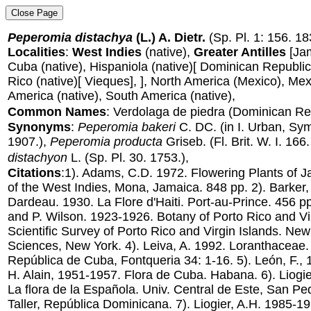
Peperomia distachya
(L.) A. Dietr.
(Sp. Pl. 1: 156. 18
Localities
:
West Indies
(native),
Greater Antilles
[Jam
Cuba (native), Hispaniola (native)[ Dominican Republic,
Rico (native)[ Vieques], ], North America (Mexico), Mex
America (native), South America (native),
Common Names
: Verdolaga de piedra (Dominican Re
Synonyms
:
Peperomia bakeri
C. DC.
(in I. Urban, Sym
1907.),
Peperomia producta
Griseb.
(Fl. Brit. W. I. 166
distachyon
L.
(Sp. Pl. 30. 1753.),
Citations
:1). Adams, C.D. 1972. Flowering Plants of J
of the West Indies, Mona, Jamaica. 848 pp. 2). Barker
Dardeau. 1930. La Flore d'Haiti. Port-au-Prince. 456 pp.
and P. Wilson. 1923-1926. Botany of Porto Rico and Vir
Scientific Survey of Porto Rico and Virgin Islands. N
Sciences, New York. 4). Leiva, A. 1992. Loranthaceae. 
República de Cuba, Fontqueria 34: 1-16. 5). León, F., 
H. Alain, 1951-1957. Flora de Cuba. Habana. 6). Liogi
La flora de la Española. Univ. Central de Este, San Pe
Taller, República Dominicana. 7). Liogier, A.H. 1985-19