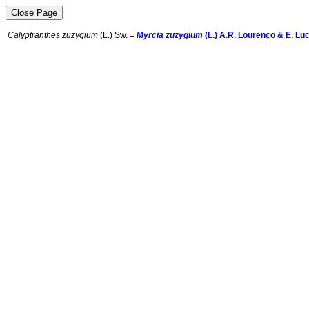
Calyptranthes zuzygium
(L.) Sw.
=
Myrcia zuzygium
(L.) A.R. Lourenço & E. Lu