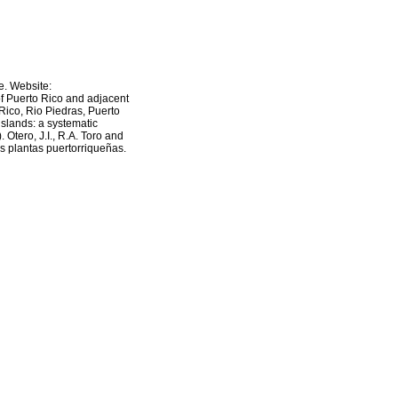
e. Website:
of Puerto Rico and adjacent
 Rico, Rio Piedras, Puerto
 islands: a systematic
 Otero, J.I., R.A. Toro and
s plantas puertorriqueñas.