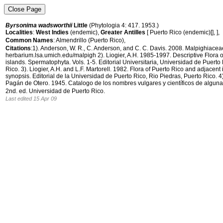
Byrsonima wadsworthii
Little
(Phytologia 4: 417. 1953.)
Localities
:
West Indies
(endemic),
Greater Antilles
[ Puerto Rico (endemic)[], ],
Common Names
: Almendrillo (Puerto Rico),
Citations
:1). Anderson, W. R., C. Anderson, and C. C. Davis. 2008. Malpighiacea
herbarium.lsa.umich.edu/malpigh 2). Liogier, A.H. 1985-1997. Descriptive Flora 
islands. Spermatophyta. Vols. 1-5. Editorial Universitaria, Universidad de Puerto
Rico. 3). Liogier, A.H. and L.F. Martorell. 1982. Flora of Puerto Rico and adjacent
synopsis. Editorial de la Universidad de Puerto Rico, Rio Piedras, Puerto Rico. 4).
Pagán de Otero. 1945. Catalogo de los nombres vulgares y científicos de alguna
2nd. ed. Universidad de Puerto Rico.
Last edited 15 Apr 09