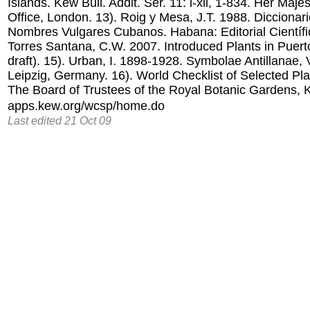
Islands. Kew Bull. Addit. Ser. 11: i-xii, 1-834. Her Maje
Office, London. 13). Roig y Mesa, J.T. 1988. Diccionar
Nombres Vulgares Cubanos. Habana: Editorial Científi
Torres Santana, C.W. 2007. Introduced Plants in Puert
draft). 15). Urban, I. 1898-1928. Symbolae Antillanae, V
Leipzig, Germany. 16). World Checklist of Selected Pla
The Board of Trustees of the Royal Botanic Gardens, 
apps.kew.org/wcsp/home.do
Last edited 21 Oct 09