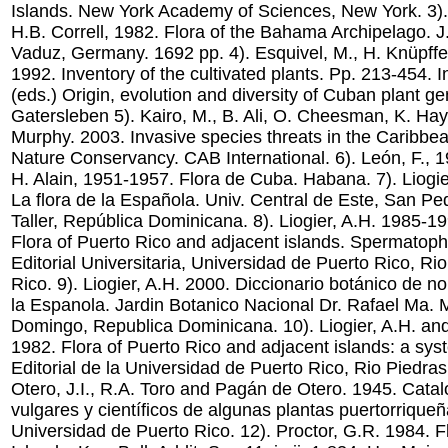
Islands. New York Academy of Sciences, New York. 3). 
H.B. Correll, 1982. Flora of the Bahama Archipelago. 
Vaduz, Germany. 1692 pp. 4). Esquivel, M., H. Knüpff
1992. Inventory of the cultivated plants. Pp. 213-454. I
(eds.) Origin, evolution and diversity of Cuban plant ge
Gatersleben 5). Kairo, M., B. Ali, O. Cheesman, K. Ha
Murphy. 2003. Invasive species threats in the Caribbea
Nature Conservancy. CAB International. 6). León, F., 1
H. Alain, 1951-1957. Flora de Cuba. Habana. 7). Liogi
La flora de la Española. Univ. Central de Este, San Pe
Taller, República Dominicana. 8). Liogier, A.H. 1985-19
Flora of Puerto Rico and adjacent islands. Spermatophy
Editorial Universitaria, Universidad de Puerto Rico, Ri
Rico. 9). Liogier, A.H. 2000. Diccionario botánico de 
la Espanola. Jardin Botanico Nacional Dr. Rafael Ma.
Domingo, Republica Dominicana. 10). Liogier, A.H. and 
1982. Flora of Puerto Rico and adjacent islands: a sys
Editorial de la Universidad de Puerto Rico, Rio Piedras
Otero, J.I., R.A. Toro and Pagán de Otero. 1945. Cata
vulgares y científicos de algunas plantas puertorriqueñ
Universidad de Puerto Rico. 12). Proctor, G.R. 1984. 