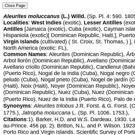
Aleurites moluccanus
(L.) Willd.
(Sp. Pl. 4: 590. 180
Localities
:
West Indies
(exotic),
Lesser Antilles
(exot
Antilles
[Jamaica (exotic), Cuba (exotic), Cayman Islan
Hispaniola (exotic)[ Dominican Republic, Haiti,], Puerto 
Virgin Islands
(cultivated) ( St. Croix, St. Thomas, ) ]
North America (exotic: FL),
Common Names
: Aleurites (Dominican Republic), Árb
Arbol llorón (Dominican Republic), Avellano (Dominica
Avellano criollo (Dominican Republic), Candlenut (Ba
(Puerto Rico), Nogal de la India (Cuba), Nogal negro 
peludo (Cuba), Nogal prieto (Cuba), Nogel de jardín (C
(Haiti), Noix (Haiti), Noyer (Dominican Republic), Noye
(Dominican Republic), Nuez (Cuba), Nuez (Dominican 
(Puerto Rico), Nuez de la India (Puerto Rico), Palo de
Synonyms
:
Aleurites trilobus
J.R. Forst. & G. Forst.
(C
1775.),
Jatropha moluccana
L.
(Sp. Pl. 1006. 1753.),
Citations
:1). Barker, H.D. and W.S. Dardeau. 1930. La 
au-Prince. 456 pp. 2). Britton, N.L. and P. Wilson. 192
Porto Rico and Virgin Islands. Scientific Survey of Por