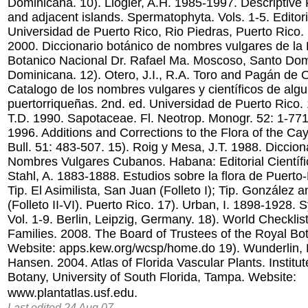
Dominicana. 10). Liogier, A.H. 1985-1997. Descriptive 
and adjacent islands. Spermatophyta. Vols. 1-5. Editoria
Universidad de Puerto Rico, Rio Piedras, Puerto Rico. 1
2000. Diccionario botánico de nombres vulgares de la 
Botanico Nacional Dr. Rafael Ma. Moscoso, Santo Do
Dominicana. 12). Otero, J.I., R.A. Toro and Pagán de 
Catalogo de los nombres vulgares y científicos de alg
puertorriqueñas. 2nd. ed. Universidad de Puerto Rico.
T.D. 1990. Sapotaceae. Fl. Neotrop. Monogr. 52: 1-771
1996. Additions and Corrections to the Flora of the C
Bull. 51: 483-507. 15). Roig y Mesa, J.T. 1988. Diccion
Nombres Vulgares Cubanos. Habana: Editorial Científi
Stahl, A. 1883-1888. Estudios sobre la flora de Puerto-R
Tip. El Asimilista, San Juan (Folleto I); Tip. González
(Folleto II-VI). Puerto Rico. 17). Urban, I. 1898-1928. 
Vol. 1-9. Berlin, Leipzig, Germany. 18). World Checklis
Families. 2008. The Board of Trustees of the Royal B
Website: apps.kew.org/wcsp/home.do 19). Wunderlin, R
Hansen. 2004. Atlas of Florida Vascular Plants. Institu
Botany, University of South Florida, Tampa. Website:
www.plantatlas.usf.edu.
Last edited 24 Aug 07