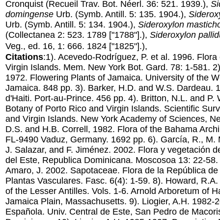
Cronquist
(Recueil Trav. Bot. Néerl. 36: 521. 1939.),
Si
domingense
Urb.
(Symb. Antill. 5: 135. 1904.),
Siderox
Urb.
(Symb. Antill. 5: 134. 1904.),
Sideroxylon mastic
(Collectanea 2: 523. 1789 ["1788"].),
Sideroxylon pall
Veg., ed. 16, 1: 666. 1824 ["1825"].),
Citations
:1). Acevedo-Rodríguez, P. et al. 1996. Flora 
Virgin Islands. Mem. New York Bot. Gard. 78: 1-581. 2
1972. Flowering Plants of Jamaica. University of the W
Jamaica. 848 pp. 3). Barker, H.D. and W.S. Dardeau. 1
d'Haiti. Port-au-Prince. 456 pp. 4). Britton, N.L. and P
Botany of Porto Rico and Virgin Islands. Scientific Sur
and Virgin Islands. New York Academy of Sciences, New
D.S. and H.B. Correll, 1982. Flora of the Bahama Arch
FL-9490 Vaduz, Germany. 1692 pp. 6). García, R., M. 
J. Salazar, and F. Jiménez. 2002. Flora y vegetación d
del Este, Republica Dominicana. Moscosoa 13: 22-58. 
Amaro, J. 2002. Sapotaceae. Flora de la República de
Plantas Vasculares. Fasc. 6(4): 1-59. 8). Howard, R.A
of the Lesser Antilles. Vols. 1-6. Arnold Arboretum of H
Jamaica Plain, Massachusetts. 9). Liogier, A.H. 1982-20
Española. Univ. Central de Este, San Pedro de Macoris