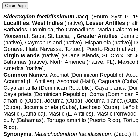
Sideroxylon foetidissimum
Jacq.
(Enum. Syst. Pl. 1
Localities
:
West Indies
(native),
Lesser Antilles
(nat
Barbados, Dominica, the Grenadines, Maria Galante,Ma
Monserrat, Saba, St. Lucia, ],
Greater Antilles
[Jamaic
(native), Cayman Island (native), Hispaniola (native)[
Gonave, Haiti, Navassa, Tortue,], Puerto Rico (native)
Virgin Islands
(native) (Guana Islands, St. Croix, St. Jo
Bahamas (native), North America (native: FL), Mexico (
America (native),
Common Names
: Acomat (Dominican Republic), Acoum
Acoumat (L. Antilles), Ascomat (Haiti), Caguaná (Cuba
Caya amarilla (Dominican Republic), Caya blanca (Dom
Caya prieta (Dominican Republic), Coma (Dominican 
amarillo (Cuba), Jocuma (Cuba), Jocuma blanca (Cub
(Cuba), Jocuma prieta (Cuba), Lechoso (Cuba), Leño 
Mastic (Jamaica), Mastic (L. Antilles), Mastic ironwoo
bully (Bahamas), Tortugo amarillo (Puerto Rico), Tortu
Rico),
Synonyms
:
Mastichodendron foetidissimum
(Jacq.) H